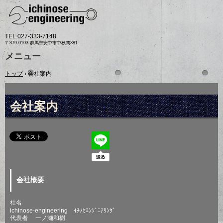
TEL.
027-333-7148
〒379-0103 群馬県安中市中秋間381
メニュー
コ
トップ
›
会社案内
ン
テ
ン
ツ
会社案内
へ
ス
キ
ッ
プ
会社概要
社名
ichinose-engineering ｲﾁﾉｾｴﾝｼﾞﾆｱﾘﾝｸﾞ
代表者 一ノ瀬和樹