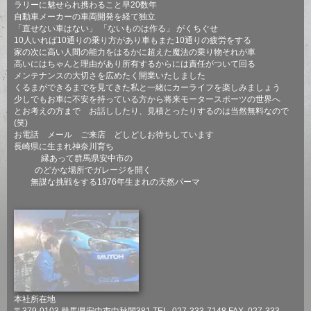
ラリーに魅せられ携わること早20数年
自動車メーカーの車両開発を経て独立
「直せない車はない」 「ないものは作る」 がくちぐせ
10人いれば10通りの乗り方があり車もまた10通りの疲労をする
家の次に高い人間の能力をはるかに超えた魔法の乗り物それが車
高いにはちゃんと理由があり所有するからには責任がついて回る
メンテナンスの大切さを広めたく開業いたしました
くるまができるまでを見てきた私と一緒にカーライフを楽しみましょう
少しでもお車に不安を持っている方から将来モータースポーツの世界へ
とお考えの方まで お話ししたり、見積とったりするのは当然無料なので
(笑)
お電話 メール ご来店 どしどしお待ちしています
長崎県に生まれ神奈川育ち
縁あって群馬県安中市の
のどかな場所でガレージを開く
無謀な挑戦をする1976年生まれの天然パーマ
本社所在地
〒379-0103 群馬県安中市中秋間381 TEL. 027-333-7148 FAX. 027-333-