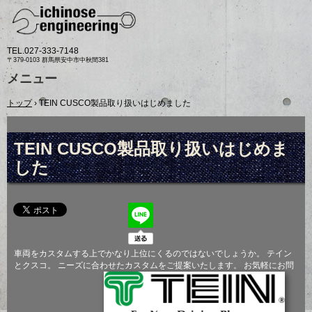
TEL.
027-333-7148
〒379-0103 群馬県安中市中秋間381
メニュー
コ
トップ
›
TEIN CUSCO製品取り扱いはじめました
ン
テ
ン
ツ
TEIN CUSCO製品取り扱いはじめま
へ
した
ス
キ
ッ
プ
車両をカスタムする上でかなり上位にくるのではないでしょうか。 テイン
とクスコ。 ニーズに合わせたカスタムをご提案いたします。 お気軽にお問