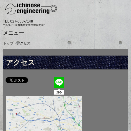
TEL.
027-333-7148
〒379-0103 群馬県安中市中秋間381
メニュー
コ
トップ
›
アクセス
ン
テ
ン
ツ
アクセス
へ
ス
キ
ッ
プ