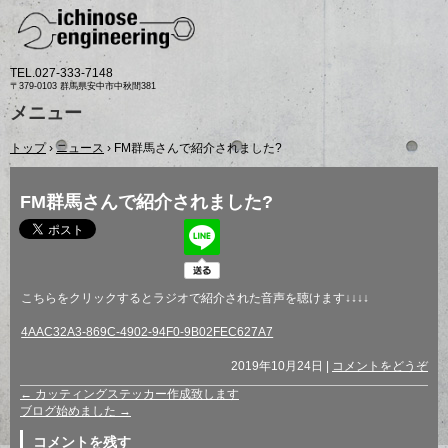
TEL.
027-333-7148
〒379-0103 群馬県安中市中秋間381
メニュー
コ
トップ
›
ニュース
›
FM群馬さんで紹介されました?
ン
テ
ン
FM群馬さんで紹介されました?
ツ
へ
ス
キ
ッ
プ
こちらをクリックするとラジオで紹介された音声を聴けます↓↓↓↓
4AAC32A3-869C-4902-94F0-9B02FEC627A7
2019年10月24日
|
コメントをどうぞ
←
カッティングステッカー作成致します
ブログ始めました
→
コメントを残す