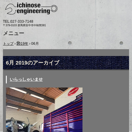
TEL.
027-333-7148
〒379-0103 群馬県安中市中秋間381
メニュー
コ
トップ
›
2019年
›
06月
ン
テ
ン
ツ
6月 2019
のアーカイブ
へ
ス
キ
いらっしゃいませ
ッ
プ