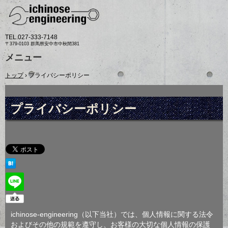
TEL.
027-333-7148
〒379-0103 群馬県安中市中秋間381
メニュー
コ
トップ
›
プライバシーポリシー
ン
テ
ン
ツ
プライバシーポリシー
へ
ス
キ
ッ
プ
ichinose-engineering（以下当社）では、個人情報に関する法令
およびその他の規範を遵守し、お客様の大切な個人情報の保護