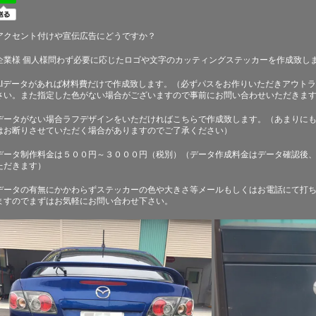
アクセント付けや宣伝広告にどうですか？
企業様 個人様問わず必要に応じたロゴや文字のカッティングステッカーを作成致し
AIデータがあれば材料費だけで作成致します。（必ずパスをお作りいただきアウト
さい。また指定した色がない場合がございますので事前にお問い合わせいただきま
データがない場合ラフデザインをいただければこちらで作成致します。（あまりに
はお断りさせていただく場合がありますのでご了承ください）
データ制作料金は５００円～３０００円（税別）（データ作成料金はデータ確認後
ただきます）
データの有無にかかわらずステッカーの色や大きさ等メールもしくはお電話にて打
ますのでまずはお気軽にお問い合わせ下さい。