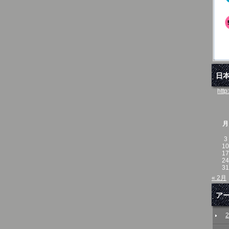
日
http
月
3
10
17
24
31
« 2月
ア