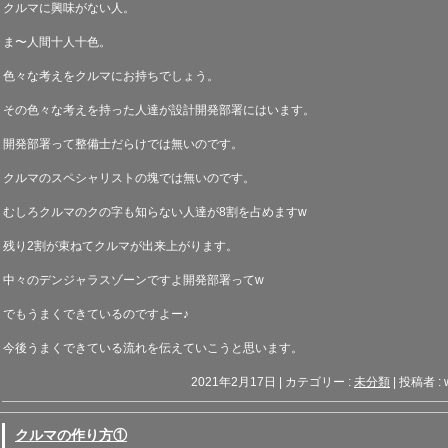
クルマに興味がない人。
ま〜人間十人十色。
色々な考えをクルマにお持ちでしょう。
その色々な考えを持った人達が設計開発部署にはいます。
開発部署って整備士だらけでは無いのです。
クルマのスペシャリストの塊では無いのです。
むしろクルマのクの字も知らない人達が
8
割を占めます
w
残り
2
割が束ねてクルマが出来上がります。
中々のデンジャラスゾーンですよ開発部署ってw
でもうまくできているのですよー♪
今後うまくできている流れを伝えていこうと思います。
2021年2月17日
|
カテゴリー :
未分類
|
投稿者 : 
クルマの作り方①