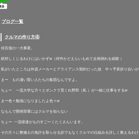
ブログ一覧
クルマの作り方④
何百億の一大事業。
絶対しくじるわけにはいかず
w
（何件かどえらいもめて企画倒れを経験
）
私がいたところは外資メーカーとアライアンス契約だった故 中々予算折り合いが
まー もの凄い賢い人たちの集団なんですよ。
ちょー 一流大学な方々とボンクラ荒くれ野郎（私
）が一緒に仕事をする
w
まー色々勉強になりましたよ色々
w
なもんで開発部署にはクルマを知らない
ちょー
一流様達がものすごーくたくさんいます。
その方々に整備士の免許を取らせる訳でもなくクルマの仕組みを詳しく教えるわけ