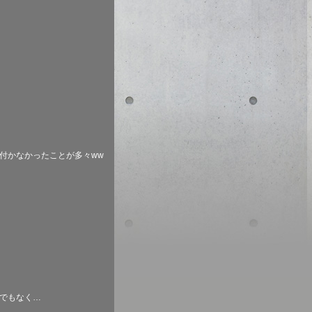
付かなかったことが多々
ww
でもなく
…