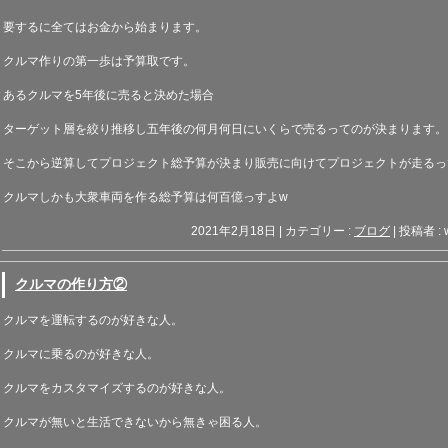
要するに全てはお金から始まります。
クルマ作りの第一歩は予算取です。
あるクルマを
5
年後に売ると決めた場合
ターゲット層を絞り推移し五年後の何月何日にいくらで売るってのが決まります。
そこから逆算してプロジェクト総予算が決まり販売に向けてプロジェクトが走るっ
クルマしかも大衆車両を作る総予算は何百億っすよ
w
2021年2月18日
|
カテゴリー :
ブログ
|
投稿者 : 
クルマの作り方②
クルマを運転するのが好きな人。
クルマに乗るのが好きな人。
クルマをカスタマイズするのが好きな人。
クルマが無いと生活できないから無きゃ困る人。