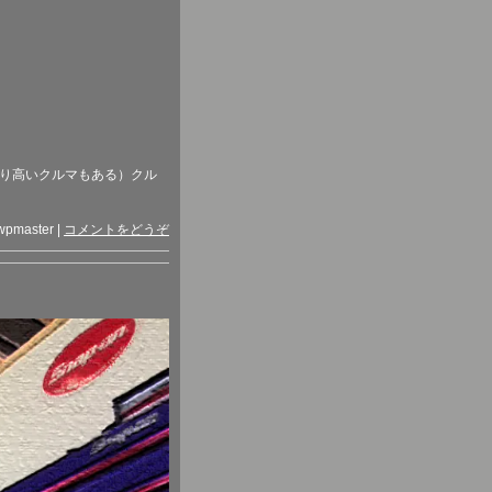
り高いクルマもある
）クル
wpmaster
|
コメントをどうぞ