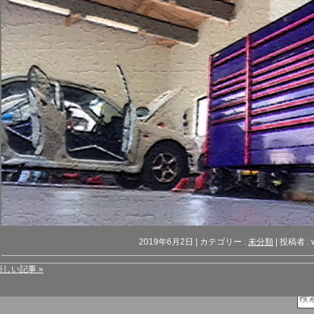
2019年6月2日
|
カテゴリー :
未分類
|
投稿者 : 
新しい記事 »