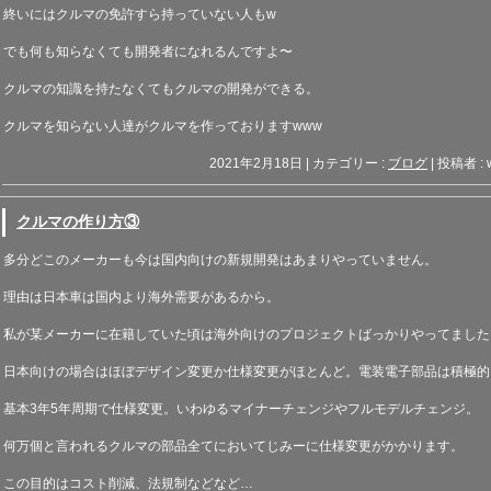
終いにはクルマの免許すら持っていない人も
w
でも何も知らなくても開発者になれるんですよ〜
クルマの知識を持たなくてもクルマの開発ができる。
クルマを知らない人達がクルマを作っております
www
2021年2月18日
|
カテゴリー :
ブログ
|
投稿者 : 
クルマの作り方③
多分どこのメーカーも今は国内向けの新規開発はあまりやっていません。
理由は日本車は国内より海外需要があるから。
私が某メーカーに在籍していた頃は海外向けのプロジェクトばっかりやってました
日本向けの場合はほぼデザイン変更か仕様変更がほとんど。電装電子部品は積極的
基本
3
年
5
年周期で仕様変更。いわゆるマイナーチェンジやフルモデルチェンジ。
何万個と言われるクルマの部品全てにおいてじみーに仕様変更がかかります。
この目的はコスト削減、法規制などなど
…