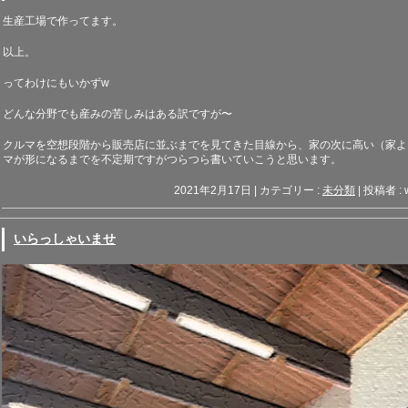
生産工場で作ってます。
以上。
ってわけにもいかず
w
どんな分野でも産みの苦しみはある訳ですが〜
クルマを空想段階から販売店に並ぶまでを見てきた目線から、家の次に高い（家よ
マが形になるまでを不定期ですがつらつら書いていこうと思います。
2021年2月17日
|
カテゴリー :
未分類
|
投稿者 : 
いらっしゃいませ