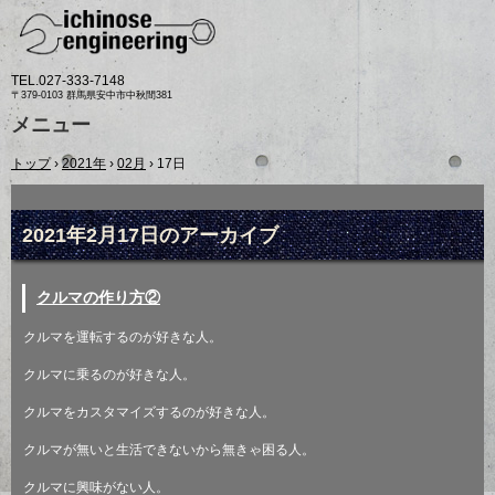
TEL.
027-333-7148
〒379-0103 群馬県安中市中秋間381
メニュー
コ
トップ
›
2021年
›
02月
›
17日
ン
テ
ン
ツ
2021年2月17日
のアーカイブ
へ
ス
キ
クルマの作り方②
ッ
プ
クルマを運転するのが好きな人。
クルマに乗るのが好きな人。
クルマをカスタマイズするのが好きな人。
クルマが無いと生活できないから無きゃ困る人。
クルマに興味がない人。