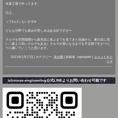
生産工場で作ってます。
以上。
ってわけにもいかず
w
どんな分野でも産みの苦しみはある訳ですが〜
クルマを空想段階から販売店に並ぶまでを見てきた目線から、家の次に高
い（家より高いクルマもある
）クルマが形になるまでを不定期ですがつら
つら書いていこうと思います。
2021年2月17日
|
カテゴリー :
未分類
|
投稿者 : wpmaster
|
コメントをど
うぞ
ichinose-engineering公式LINEよりお問い合わせ可能です