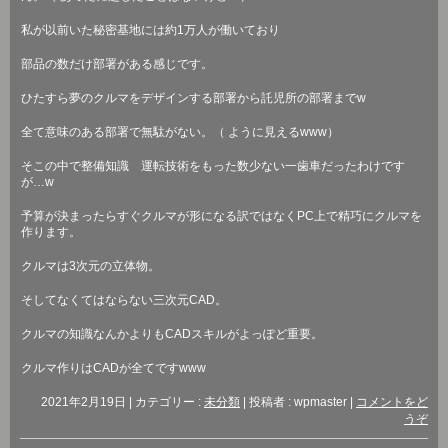
私が以前いた秘密基地には約
1
万人が働いており
部品の数だけ部署がある感じです。
ひたすら夢のクルマをデザインする部署から託児所の部署まで
w
全て意味のある部署で無駄がない。（
ように見える
www
）
そこの中で整備知識 運転技術をもった数少ない一歯車だったわけです
が
…w
予算が決まったらすぐクルマが形になる訳ではなく
PC
上で精巧にクルマを
作ります。
クルマは
3
次元の立体物。
そしてなくてはならない三次元
CAD
。
クルマの知識なんかよりも
CAD
スキルがよっぽど重要。
クルマ作りは
CAD
が全てです
www
2021年2月19日
|
カテゴリー :
未分類
|
投稿者 : wpmaster
|
コメントをど
うぞ