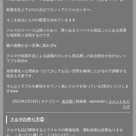
前後左右上下ゼロの点がフロントアクスルセンター。
そこを起点にものの配置を決めていきます。
クルマのスペースは限りがあり、限りあるスペースを部品ごとにある部署
が場所取り合戦するのです。
横の連携がまー見事に取れず
w
クルマの知識不足による認識のズレから部品通しの結合部分が合わないト
ラブル続出
w
各部署色々な理由をつけて少しでも広い空間を確保したがるので調整する
役目も大変です。
そんなトラブルを解決させていく為にクルマを知っている
2
割がいたりしま
す
www
2021年2月19日
|
カテゴリー :
未分類
|
投稿者 : wpmaster
|
コメントをど
うぞ
クルマの作り方⑤
クルマを設計開発する上でクルマの整備知識 運転技術は必要ありませ
ん。（
あったに越したことはないけど
…
）