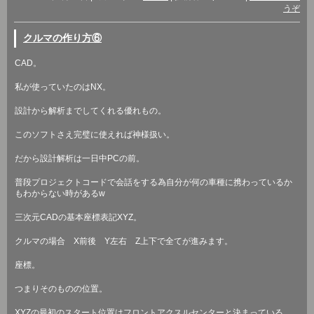
うぞ
クルマの作り方⑥
CAD
。
私が使っていたのは
NX
。
設計から解析までしてくれる優れもの。
このソフトさえ完璧に使えれば神様扱い。
だから設計解析は一日中
PC
の前。
普段プロジェクトコードで会話をする為自分が何の車種に携わっているか
もわからない時がある
w
三次元
CAD
の基本座標表記
XYZ
。
クルマの場合
X
前後
Y
左右
Z
上下で全てが進みます。
座標。
つまりそのものの位置。
XYZ
の最初のスタート位置はフロントアクスルセンターと決まっている。