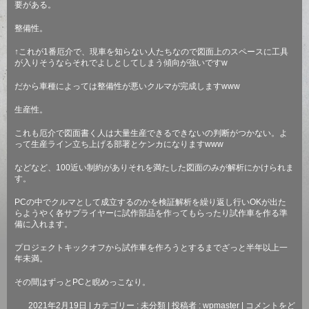
要がある。
整備性。
↑
これが
1
番厄介で、現車を知らない人たちなので図面上のスペースに工具
が入りそうならそれでよしとしてしまう傾向が強いです
w
だから車種によっては整備性が悪いクルマが完成します
www
生産性。
これも厄介で図面書く人は大量生産できるできないの判断がつかない。よ
って生産ライン立ち上げる部署とケンカになります
www
などなど、
100
近い制約がありそれを満たした図面のみが解析にかけられま
す。
PC
の中でクルマとして成立するのかを検証解析を繰り返し行い
OK
が出た
らようやく各サプライヤーに試作部品を作ってもらったり試作車を作る準
備に入れます。
プロジェクトキックオフから試作車を作ろうとするまでざっと半年以上一
年未満。
その間はずっと
PC
と睨めっこなり。
2021年2月19日
|
カテゴリー :
未分類
|
投稿者 : wpmaster
|
コメントをど