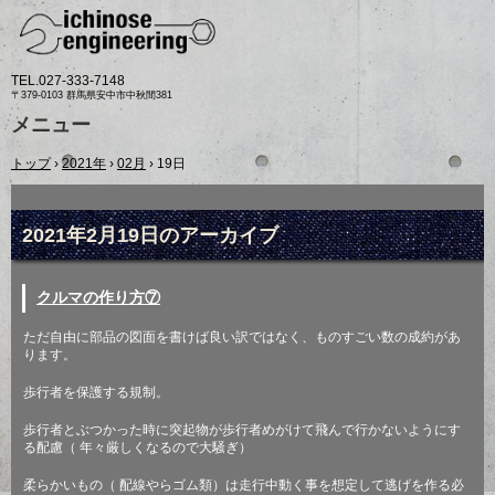
TEL.
027-333-7148
〒379-0103 群馬県安中市中秋間381
メニュー
コ
トップ
›
2021年
›
02月
›
19日
ン
テ
ン
ツ
2021年2月19日
のアーカイブ
へ
ス
キ
クルマの作り方⑦
ッ
プ
ただ自由に部品の図面を書けば良い訳ではなく、ものすごい数の成約があ
ります。
歩行者を保護する規制。
歩行者とぶつかった時に突起物が歩行者めがけて飛んで行かないようにす
る配慮（
年々厳しくなるので大騒ぎ）
柔らかいもの（
配線やらゴム類）は走行中動く事を想定して逃げを作る必